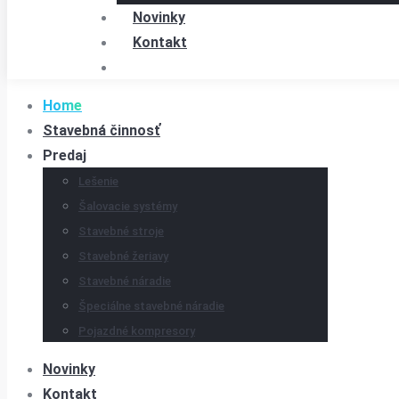
Novinky
Kontakt
Home
Stavebná činnosť
Predaj
Lešenie
Šalovacie systémy
Stavebné stroje
Stavebné žeriavy
Stavebné náradie
Špeciálne stavebné náradie
Pojazdné kompresory
Novinky
Kontakt