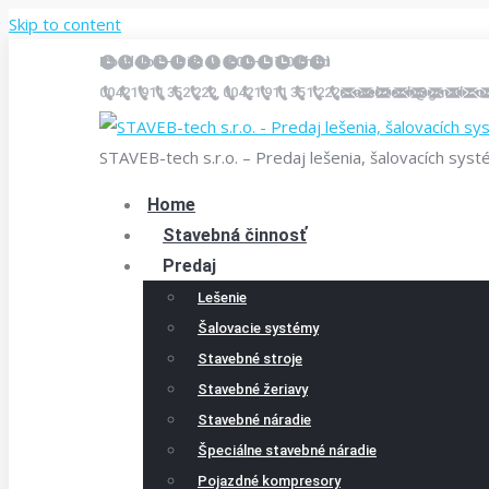
Skip to content
Pondelok – Piatok 9.00 – 17.00 hod
00421 911 352 222, 00421 911 351 222
stavebtech@gmail.co
STAVEB-tech s.r.o. – Predaj lešenia, šalovacích sys
Home
Stavebná činnosť
Predaj
Lešenie
Šalovacie systémy
Stavebné stroje
Stavebné žeriavy
Stavebné náradie
Špeciálne stavebné náradie
Pojazdné kompresory