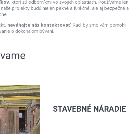
íkov
, ktorí sú odborníkmi vo svojich oblastiach. Používame len
e naše projekty budú nielen pekné a funkčné, ale aj bezpečné a
cne.
ekt,
neváhajte nás kontaktovať
. Radi by sme vám pomohli
ívanie o dokonalom bývaní.
ávame
STAVEBNÉ NÁRADIE