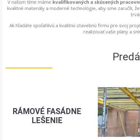
V našom tíme máme
kvalifikovaných a skúsených pracovn
kvalitné materiály a moderné technológie, aby sme zaručili, ž
trvá
Ak hľadáte spoľahlivú a kvalitnú stavebnú firmu pre svoj proj
realizovať vaše plány a sn
Pred
RÁMOVÉ FASÁDNE
LEŠENIE