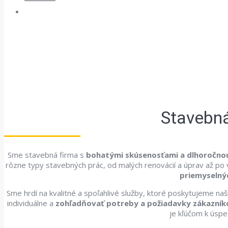
Stavebná
Sme stavebná firma s
bohatými skúsenosťami a dlhoročnou
rôzne typy stavebných prác, od malých renovácií a úprav až po v
priemyselný
Sme hrdí na kvalitné a spoľahlivé služby, ktoré poskytujeme n
individuálne a
zohľadňovať potreby a požiadavky zákazník
je kľúčom k úsp