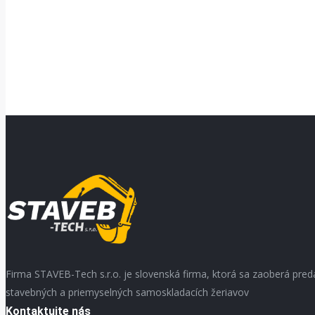
Firma STAVEB-Tech s.r.o. je slovenská firma, ktorá sa zaoberá pre
stavebných a priemyselných samoskladacích žeriavov
Kontaktujte nás