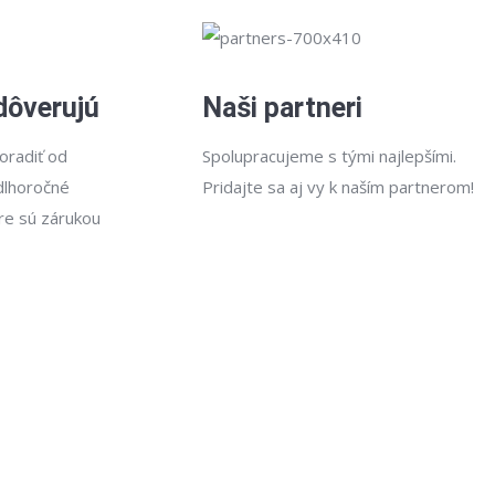
dôverujú
Naši partneri
oradiť od
Spolupracujeme s tými najlepšími.
dlhoročné
Pridajte sa aj vy k naším partnerom!
re sú zárukou