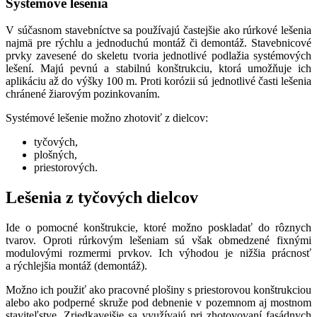
Systémové lešenia
V súčasnom stavebníctve sa používajú častejšie ako rúrkové lešenia
najmä pre rýchlu a jednoduchú montáž či demontáž. Stavebnicové
prvky zavesené do skeletu tvoria jednotlivé podlažia systémových
lešení. Majú pevnú a stabilnú konštrukciu, ktorá umožňuje ich
aplikáciu až do výšky 100 m. Proti korózii sú jednotlivé časti lešenia
chránené žiarovým pozinkovaním.
Systémové lešenie možno zhotoviť z dielcov:
tyčových,
plošných,
priestorových.
Lešenia z tyčových dielcov
Ide o pomocné konštrukcie, ktoré možno poskladať do rôznych
tvarov. Oproti rúrkovým lešeniam sú však obmedzené fixnými
modulovými rozmermi prvkov. Ich výhodou je nižšia prácnosť
a rýchlejšia montáž (demontáž).
Možno ich použiť ako pracovné plošiny s priestorovou konštrukciou
alebo ako podperné skruže pod debnenie v pozemnom aj mostnom
staviteľstve. Zriedkavejšie sa využívajú pri zhotovovaní fasádnych