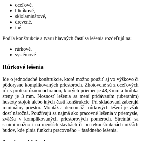
oceľové,
hliníkové,
sklolaminátové,
drevené,
iné.
Podľa konštrukcie a tvaru hlavných častí sa lešenia rozdeľujú na:
rúrkové,
systémové.
Rúrkové lešenia
Ide o jednoduché konštrukcie, ktoré možno použiť aj vo výškovo či
pôdorysne komplikovaných priestoroch. Zhotovené sú z oceľových
rúr s protikoróznou ochranou, ktorých priemer je 48,3 mm a hrúbka
steny je 3 mm. Nosnosť lešenia sa mení pridávaním (uberaním)
hustoty stojok alebo iných častí konštrukcie. Pri skladovaní zaberajú
minimálny priestor. Montáž a demontáž rúrkových lešení je však
dosť náročná. Používajú sa najmä ako pracovné lešenia v priemysle,
zväčša v komplikovaných priestorových pomeroch. Stretnúť sa
s nimi možno i na menších stavbách či pri rekonštrukciách nižších
budov, kde plnia funkciu pracovného – fasádneho lešenia.