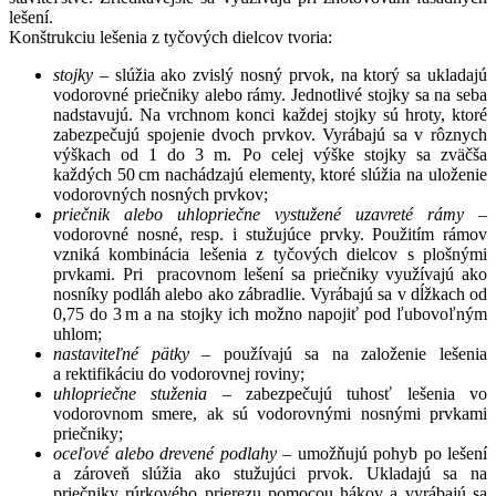
lešení.
Konštrukciu lešenia z tyčových dielcov tvoria:
stojky
– slúžia ako zvislý nosný prvok, na ktorý sa ukladajú
vodorovné priečniky alebo rámy. Jednotlivé stojky sa na seba
nadstavujú. Na vrchnom konci každej stojky sú hroty, ktoré
zabezpečujú spojenie dvoch prvkov. Vyrábajú sa v rôznych
výškach od 1 do 3 m. Po celej výške stojky sa zväčša
každých 50 cm nachádzajú elementy, ktoré slúžia na uloženie
vodorovných nosných prvkov;
priečnik alebo uhlopriečne vystužené uzavreté rámy
–
vodorovné nosné, resp. i stužujúce prvky. Použitím rámov
vzniká kombinácia lešenia z tyčových dielcov s plošnými
prvkami. Pri pracovnom lešení sa priečniky využívajú ako
nosníky podláh alebo ako zábradlie. Vyrábajú sa v dĺžkach od
0,75 do 3 m a na stojky ich možno napojiť pod ľubovoľným
uhlom;
nastaviteľné pätky
– používajú sa na založenie lešenia
a rektifikáciu do vodorovnej roviny;
uhlopriečne stuženia
– zabezpečujú tuhosť lešenia vo
vodorovnom smere, ak sú vodorovnými nosnými prvkami
priečniky;
oceľové alebo drevené podlahy
– umožňujú pohyb po lešení
a zároveň slúžia ako stužujúci prvok. Ukladajú sa na
priečniky rúrkového prierezu pomocou hákov a vyrábajú sa