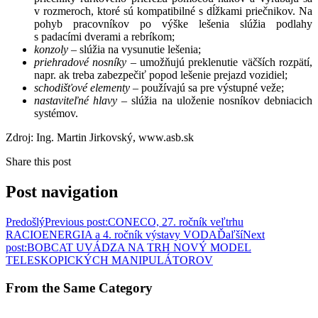
v rozmeroch, ktoré sú kompatibilné s dĺžkami priečnikov. Na
pohyb pracovníkov po výške lešenia slúžia podlahy
s padacími dverami a rebríkom;
konzoly
– slúžia na vysunutie lešenia;
priehradové nosníky
– umožňujú preklenutie väčších rozpätí,
napr. ak treba zabezpečiť popod lešenie prejazd vozidiel;
schodišťové elementy
– používajú sa pre výstupné veže;
nastaviteľné hlavy
– slúžia na uloženie nosníkov debniacich
systémov.
Zdroj: Ing. Martin Jirkovský, www.asb.sk
Share this post
Post navigation
Predošlý
Previous post:
CONECO, 27. ročník veľtrhu
RACIOENERGIA a 4. ročník výstavy VODA
Ďaľší
Next
post:
BOBCAT UVÁDZA NA TRH NOVÝ MODEL
TELESKOPICKÝCH MANIPULÁTOROV
From the Same Category