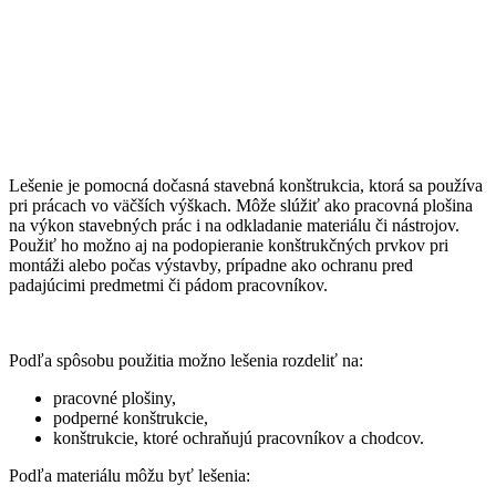
Lešenie je pomocná dočasná stavebná konštrukcia, ktorá sa používa
pri prácach vo väčších výškach. Môže slúžiť ako pracovná plošina
na výkon stavebných prác i na odkladanie materiálu či nástrojov.
Použiť ho možno aj na podopieranie konštrukčných prvkov pri
montáži alebo počas výstavby, prípadne ako ochranu pred
padajúcimi predmetmi či pádom pracovníkov.
Podľa spôsobu použitia možno lešenia rozdeliť na:
pracovné plošiny,
podperné konštrukcie,
konštrukcie, ktoré ochraňujú pracovníkov a chodcov.
Podľa materiálu môžu byť lešenia: