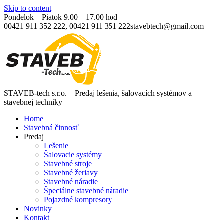
Skip to content
Pondelok – Piatok 9.00 – 17.00 hod
00421 911 352 222, 00421 911 351 222
stavebtech@gmail.com
STAVEB-tech s.r.o. – Predaj lešenia, šalovacích systémov a
stavebnej techniky
Home
Stavebná činnosť
Predaj
Lešenie
Šalovacie systémy
Stavebné stroje
Stavebné žeriavy
Stavebné náradie
Špeciálne stavebné náradie
Pojazdné kompresory
Novinky
Kontakt