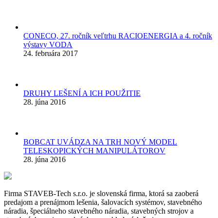
CONECO, 27. ročník veľtrhu RACIOENERGIA a 4. ročník
výstavy VODA
24. februára 2017
DRUHY LEŠENÍ A ICH POUŽITIE
28. júna 2016
BOBCAT UVÁDZA NA TRH NOVÝ MODEL
TELESKOPICKÝCH MANIPULÁTOROV
28. júna 2016
Firma STAVEB-Tech s.r.o. je slovenská firma, ktorá sa zaoberá
predajom a prenájmom lešenia, šalovacích systémov, stavebného
náradia, špeciálneho stavebného náradia, stavebných strojov a