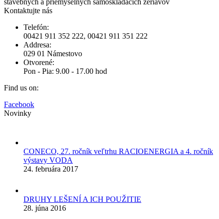
stavebných a priemyselných samoskladacích žeriavov
Kontaktujte nás
Telefón:
00421 911 352 222, 00421 911 351 222
Addresa:
029 01 Námestovo
Otvorené:
Pon - Pia: 9.00 - 17.00 hod
Find us on:
Facebook
Novinky
CONECO, 27. ročník veľtrhu RACIOENERGIA a 4. ročník
výstavy VODA
24. februára 2017
DRUHY LEŠENÍ A ICH POUŽITIE
28. júna 2016