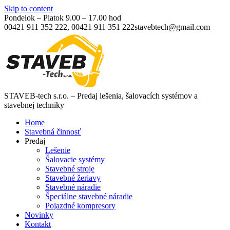
Skip to content
Pondelok – Piatok 9.00 – 17.00 hod
00421 911 352 222, 00421 911 351 222
stavebtech@gmail.com
STAVEB-tech s.r.o. – Predaj lešenia, šalovacích systémov a
stavebnej techniky
Home
Stavebná činnosť
Predaj
Lešenie
Šalovacie systémy
Stavebné stroje
Stavebné žeriavy
Stavebné náradie
Špeciálne stavebné náradie
Pojazdné kompresory
Novinky
Kontakt