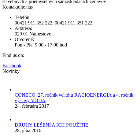
stavebných a priemyselných samoskladacích žeriavov
Kontaktujte nás
Telefón:
00421 911 352 222, 00421 911 351 222
Addresa:
029 01 Námestovo
Otvorené:
Pon - Pia: 9.00 - 17.00 hod
Find us on:
Facebook
Novinky
CONECO, 27. ročník veľtrhu RACIOENERGIA a 4. ročník
výstavy VODA
24. februára 2017
DRUHY LEŠENÍ A ICH POUŽITIE
28. júna 2016