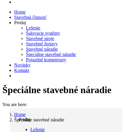
Home
Stavebná činnosť
Predaj
Lešenie
Šalovacie systémy
Stavebné stroje
Stavebné žeriavy
Stavebné náradie
Špeciálne stavebné náradie
Pojazdné kompresory
Novinky
Kontakt
Špeciálne stavebné náradie
You are here:
Home
Predaj
Špeciálne stavebné náradie
Lešenie