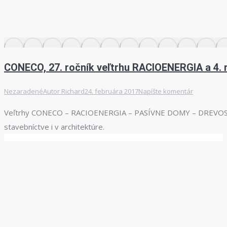
CONECO, 27. ročník veľtrhu RACIOENERGIA a 4. 
Nezaradené
Autor
Richard
24. februára 2017
Napíšte komentár
Veľtrhy CONECO – RACIOENERGIA – PASÍVNE DOMY – DREVOSTA
stavebníctve i v architektúre.