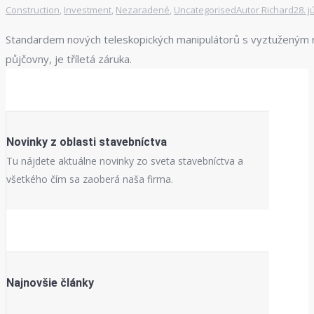
Construction
,
Investment
,
Nezaradené
,
Uncategorised
Autor
Richard
28. 
Standardem nových teleskopických manipulátorů s vyztuženým r
půjčovny, je tříletá záruka.
Novinky z oblasti stavebníctva
Tu nájdete aktuálne novinky zo sveta stavebníctva a
všetkého čím sa zaoberá naša firma.
Najnovšie články