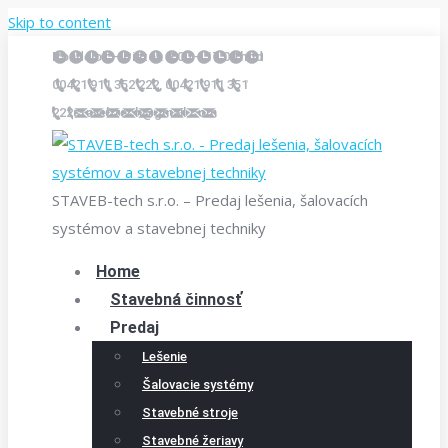
Skip to content
Pondelok – Piatok 9.00 – 17.00 hod
00421 911 352 222, 00421 911 351
222
stavebtech@gmail.com
STAVEB-tech s.r.o. – Predaj lešenia, šalovacích
systémov a stavebnej techniky
Home
Stavebná činnosť
Predaj
Lešenie
Šalovacie systémy
Stavebné stroje
Stavebné žeriavy