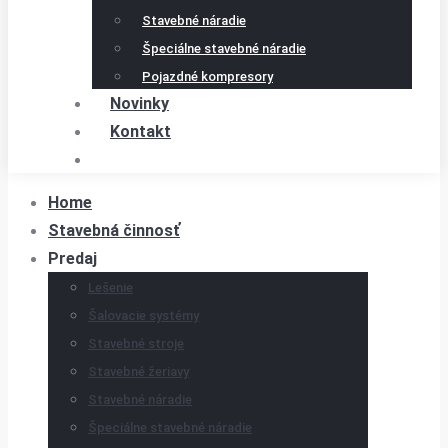
Stavebné náradie
Špeciálne stavebné náradie
Pojazdné kompresory
Novinky
Kontakt
Home
Stavebná činnosť
Predaj
Lešenie
Šalovacie systémy
Stavebné stroje
Stavebné žeriavy
Stavebné náradie
Špeciálne stavebné náradie