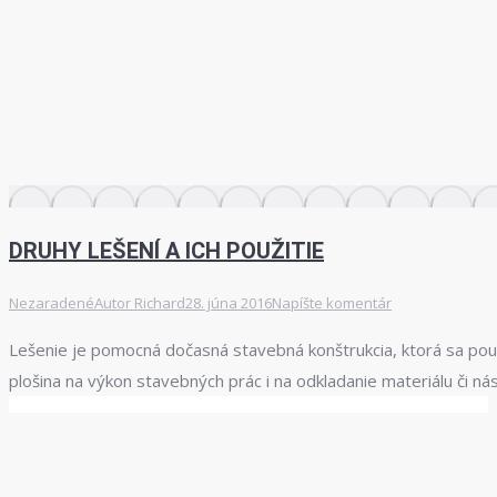
DRUHY LEŠENÍ A ICH POUŽITIE
Nezaradené
Autor
Richard
28. júna 2016
Napíšte komentár
Lešenie je pomocná dočasná stavebná konštrukcia, ktorá sa použ
plošina na výkon stavebných prác i na odkladanie materiálu či nás