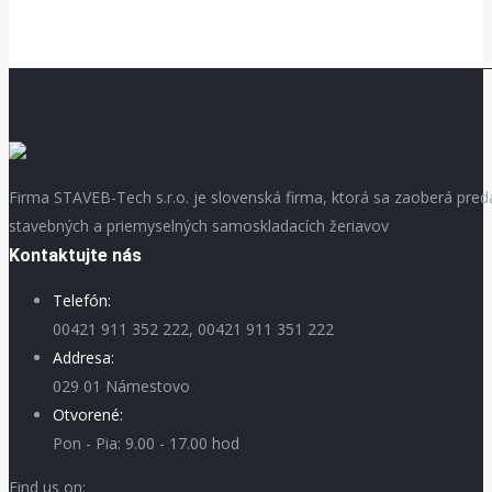
Firma STAVEB-Tech s.r.o. je slovenská firma, ktorá sa zaoberá pre
stavebných a priemyselných samoskladacích žeriavov
Kontaktujte nás
Telefón:
00421 911 352 222, 00421 911 351 222
Addresa:
029 01 Námestovo
Otvorené:
Pon - Pia: 9.00 - 17.00 hod
Find us on: