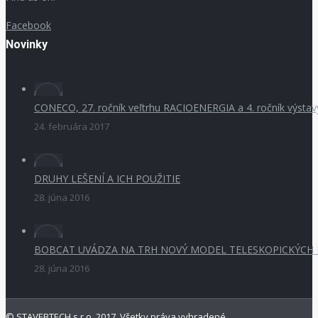
Facebook
Novinky
CONECO, 27. ročník veľtrhu RACIOENERGIA a 4. ročník výsta
24. februára 2017
DRUHY LEŠENÍ A ICH POUŽITIE
28. júna 2016
BOBCAT UVÁDZA NA TRH NOVÝ MODEL TELESKOPICKÝCH
28. júna 2016
© STAVEBTECH s.r.o. 2017. Všetky práva vyhradené.