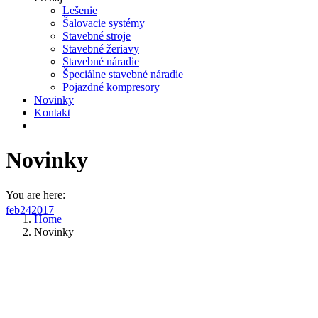
Lešenie
Šalovacie systémy
Stavebné stroje
Stavebné žeriavy
Stavebné náradie
Špeciálne stavebné náradie
Pojazdné kompresory
Novinky
Kontakt
Novinky
You are here:
feb
24
2017
Home
Novinky