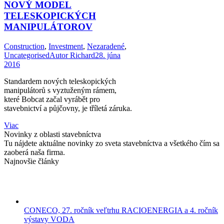
NOVÝ MODEL
TELESKOPICKÝCH
MANIPULÁTOROV
Construction
,
Investment
,
Nezaradené
,
Uncategorised
Autor
Richard
28. júna
2016
Standardem nových teleskopických
manipulátorů s vyztuženým rámem,
které Bobcat začal vyrábět pro
stavebnictví a půjčovny, je tříletá záruka.
Viac
Novinky z oblasti stavebníctva
Tu nájdete aktuálne novinky zo sveta stavebníctva a všetkého čím sa
zaoberá naša firma.
Najnovšie články
CONECO, 27. ročník veľtrhu RACIOENERGIA a 4. ročník
výstavy VODA