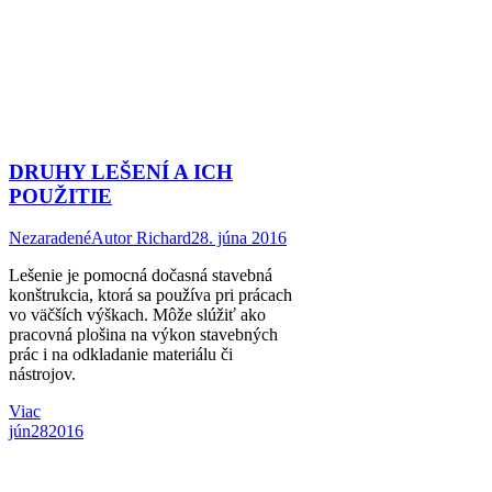
DRUHY LEŠENÍ A ICH
POUŽITIE
Nezaradené
Autor
Richard
28. júna 2016
Lešenie je pomocná dočasná stavebná
konštrukcia, ktorá sa používa pri prácach
vo väčších výškach. Môže slúžiť ako
pracovná plošina na výkon stavebných
prác i na odkladanie materiálu či
nástrojov.
Viac
jún
28
2016