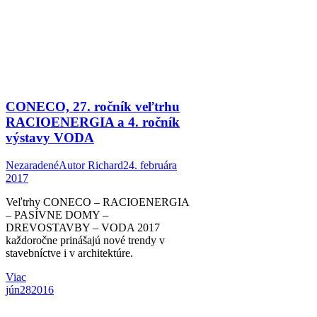
CONECO, 27. ročník veľtrhu
RACIOENERGIA a 4. ročník
výstavy VODA
Nezaradené
Autor
Richard
24. februára
2017
Veľtrhy CONECO – RACIOENERGIA
– PASÍVNE DOMY –
DREVOSTAVBY – VODA 2017
každoročne prinášajú nové trendy v
stavebníctve i v architektúre.
Viac
jún
28
2016